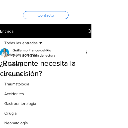
Contacto
Entrada
Todas las entradas
Guillermo Franco-del-Rio
Todas las entradas
8 ene 2019
2 min de lectura
¿Realmente necesita la
Infectología
circuncisión?
Ortopedia
Traumatología
Accidentes
Gastroenterología
Cirugía
Neonatología