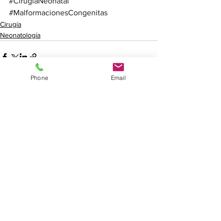
#CirugíaNeonatal
#MalformacionesCongenitas
Cirugía
Neonatología
Phone
Email
Ver todo
Entradas recientes