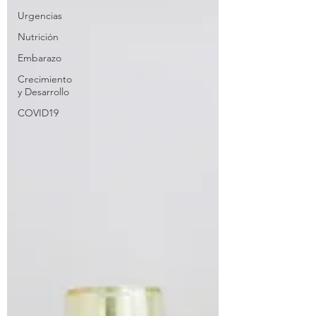
Urgencias
Nutrición
Embarazo
Crecimiento
y Desarrollo
COVID19