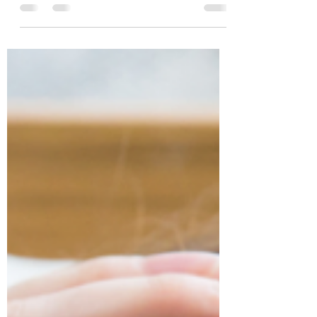
esenciales. La intoxicación ocurre cuando
se ingiere este líquido.