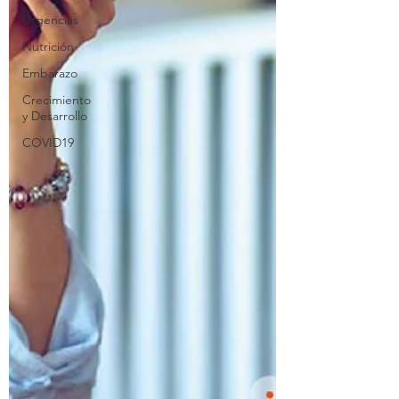
Urgencias
Nutrición
Embarazo
Crecimiento
y Desarrollo
COVID19