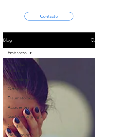
Contacto
Blog
Embarazo
Todas las
entradas
Infectología
Ortopedia
Traumatología
Accidentes
Gastroenterología
Cirugía
Neonatología