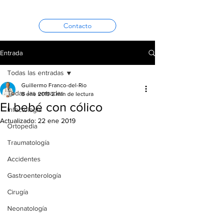
Contacto
Entrada
Todas las entradas
Guillermo Franco-del-Rio
Todas las entradas
8 ene 2019
2 min de lectura
El bebé con cólico
Infectología
Actualizado:
22 ene 2019
Ortopedia
Traumatología
Accidentes
Gastroenterología
Cirugía
Neonatología