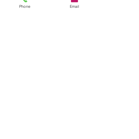
ayudarle a tu bebé.
Phone
Email
#PediatraEnLinea
#Colico
#LactanciaMaterna
#RecienNacido
#DolorAbdominal
Neonatología
Urgencias
Ver todo
Entradas recientes