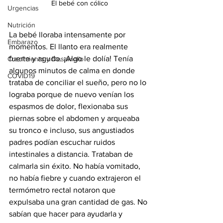
El bebé con cólico
Urgencias
Nutrición
La bebé lloraba intensamente por 
Embarazo
momentos. El llanto era realmente 
fuerte y agudo. ¡Algo le dolía! Tenía 
Crecimiento y Desarrollo
algunos minutos de calma en donde 
COVID19
trataba de conciliar el sueño, pero no lo 
lograba porque de nuevo venían los 
espasmos de dolor, flexionaba sus 
piernas sobre el abdomen y arqueaba 
su tronco e incluso, sus angustiados 
padres podían escuchar ruidos 
intestinales a distancia. Trataban de 
calmarla sin éxito. No había vomitado, 
no había fiebre y cuando extrajeron el 
termómetro rectal notaron que 
expulsaba una gran cantidad de gas. No 
sabían que hacer para ayudarla y 