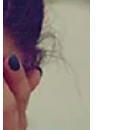
Urgencias
Nutrición
Embarazo
Crecimiento y
Desarrollo
COVID19