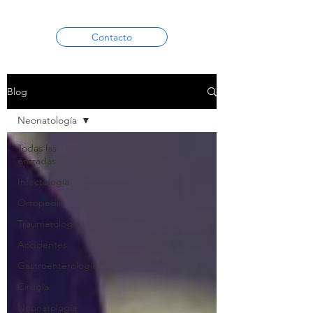
Contacto
Blog
Neonatología
Todas las
entradas
Infectología
Ortopedia
Traumatología
Accidentes
Gastroenterología
Cirugía
Neonatología