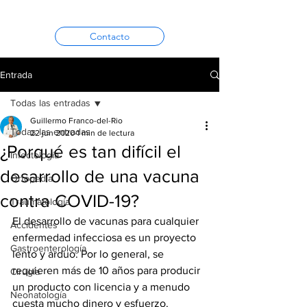
Contacto
Entrada
Todas las entradas
Guillermo Franco-del-Rio
Todas las entradas
22 jun 2020
1 min de lectura
¿Porqué es tan difícil el
Infectología
desarrollo de una vacuna
Ortopedia
contra COVID-19?
Traumatología
El desarrollo de vacunas para cualquier 
Accidentes
enfermedad infecciosa es un proyecto 
Gastroenterología
lento y arduo. Por lo general, se 
requieren más de 10 años para producir 
Cirugía
un producto con licencia y a menudo 
Neonatología
cuesta mucho dinero y esfuerzo.