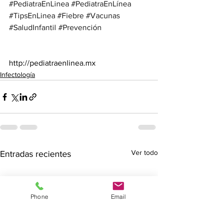
#PediatraEnLinea
#PediatraEnLínea
#TipsEnLinea
#Fiebre
#Vacunas
#SaludInfantil
#Prevención
http://pediatraenlinea.mx
Infectología
Ver todo
Entradas recientes
Phone
Email