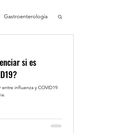
Gastroenterología
nto y Desarrollo
nciar si es
VID19?
 entre influenza y COVID19.
ia.