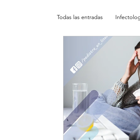
Todas las entradas
Infectolo
Cirugía
Neonatología
COVID19