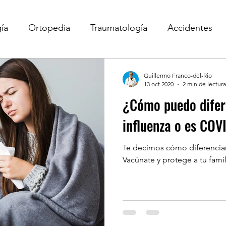
gía
Ortopedia
Traumatología
Accidentes
Urgencias
Nutrición
Embarazo
Crecimie
Guillermo Franco-del-Rio
13 oct 2020
2 min de lectura
¿Cómo puedo difere
influenza o es CO
Te decimos cómo diferenciar
Vacúnate y protege a tu famil