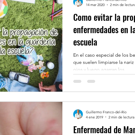
14 mar 2020
2 min de lectur
Como evitar la pro
enfermedades en la
escuela
En el caso especial de los b
que suelen limpiarse la nariz
ojos y luego agarran los...
Guillermo Franco-del-Rio
4 ene 2019
2 min de lectura
Enfermedad de Man